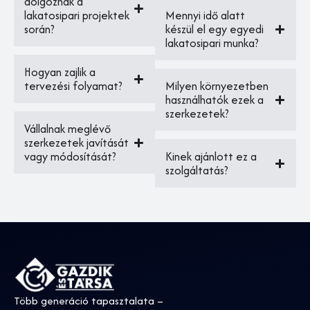
dolgoznak a
lakatosipari projektek
Mennyi idő alatt
során?
készül el egy egyedi
lakatosipari munka?
Hogyan zajlik a
tervezési folyamat?
Milyen környezetben
használhatók ezek a
szerkezetek?
Vállalnak meglévő
szerkezetek javítását
vagy módosítását?
Kinek ajánlott ez a
szolgáltatás?
Több generáció tapasztalata –