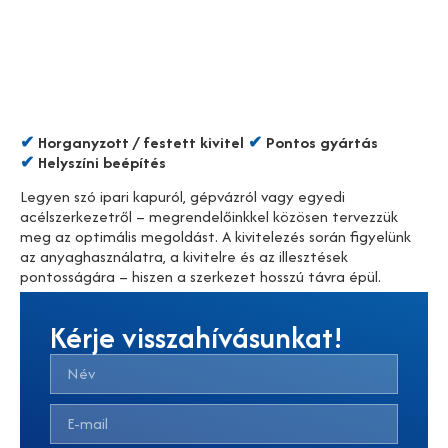
✔
Horganyzott / festett kivitel
✔
Pontos gy
árt
ás
✔
Helysz
íni be
ép
ít
és
Legyen szó ipari kapuról, gépvázról vagy egyedi
acélszerkezetről – megrendelőinkkel közösen tervezzük
meg az optimális megoldást. A kivitelezés során figyelünk
az anyaghasználatra, a kivitelre és az illesztések
pontosságára – hiszen a szerkezet hosszú távra épül.
Kérje visszahívásunkat!