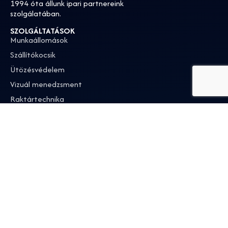
1994 óta állunk ipari partnereink
szolgálatában.
SZOLGÁLTATÁSOK
Munkaállomások
Szállítókocsik
Ütözésvédelem
Vizuál menedzsment
Raktártechnika
Lakatosipari munkák
GYORS LINKEK
Főoldal
Rólunk
Blog
Kapcsolat
Pályázatok
Adatkezelési tájékoztató
KAPCSOLAT
+36 20 344 8889