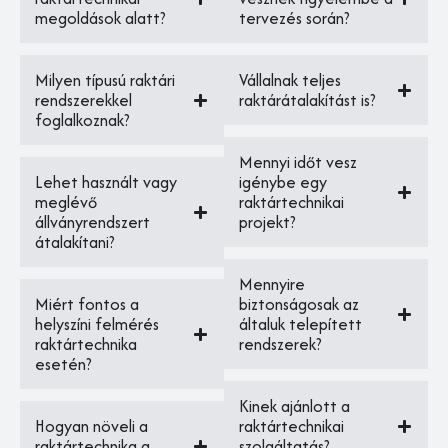
megoldások alatt?
tervezés során?
Milyen típusú raktári
Vállalnak teljes
rendszerekkel
raktárátalakítást is?
foglalkoznak?
Mennyi időt vesz
Lehet használt vagy
igénybe egy
meglévő
raktártechnikai
állványrendszert
projekt?
átalakítani?
Mennyire
Miért fontos a
biztonságosak az
helyszíni felmérés
általuk telepített
raktártechnika
rendszerek?
esetén?
Kinek ajánlott a
Hogyan növeli a
raktártechnikai
raktártechnika a
szolgáltatás?