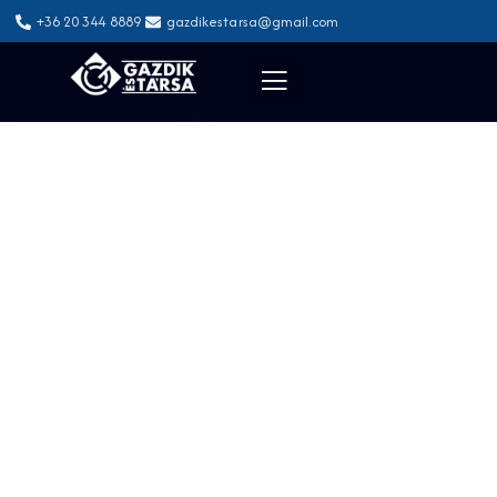
+36 20 344 8889
gazdikestarsa@gmail.com
RAKTÁRTECHNIKAI
MEGOLDÁSOK A HATÉKONY
MŰKÖDÉSHEZ