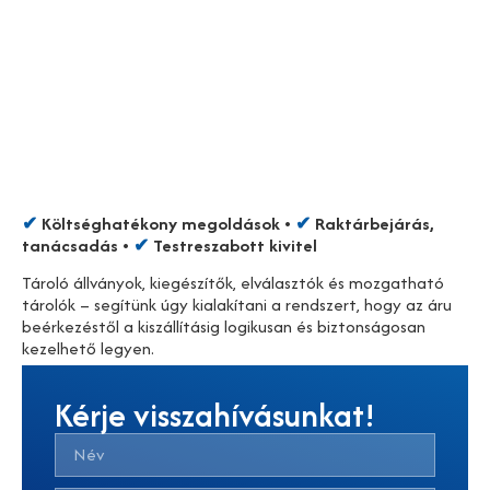
✔
Költséghatékony megoldások •
✔
Rakt
árbej
ár
ás,
tan
ácsad
ás
•
✔
Testreszabott kivitel
Tároló állványok, kiegészítők, elválasztók és mozgatható
tárolók – segítünk úgy kialakítani a rendszert, hogy az áru
beérkezéstől a kiszállításig logikusan és biztonságosan
kezelhető legyen.
Kérje visszahívásunkat!