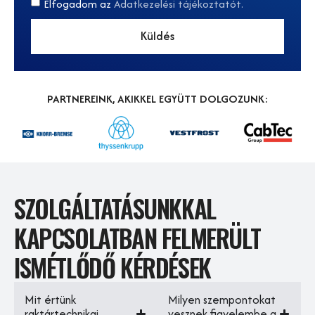
Elfogadom az
Adatkezelési tájékoztatót.
Küldés
PARTNEREINK, AKIKKEL EGYÜTT DOLGOZUNK:
SZOLGÁLTATÁSUNKKAL
KAPCSOLATBAN FELMERÜLT
ISMÉTLŐDŐ KÉRDÉSEK
Mit értünk
Milyen szempontokat
raktártechnikai
vesznek figyelembe a