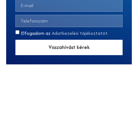
Elfogadom az
Adatkezelési tájékoztatót.
Visszahívást kérek